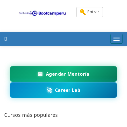
Entrar
Toggl
navig
📅
Agendar Mentoría
🚀
Career Lab
Cursos más populares